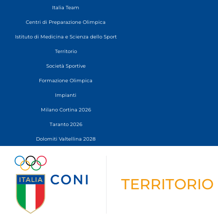
Italia Team
Centri di Preparazione Olimpica
Istituto di Medicina e Scienza dello Sport
Territorio
Società Sportive
Formazione Olimpica
Impianti
Milano Cortina 2026
Taranto 2026
Dolomiti Valtellina 2028
TERRITORIO