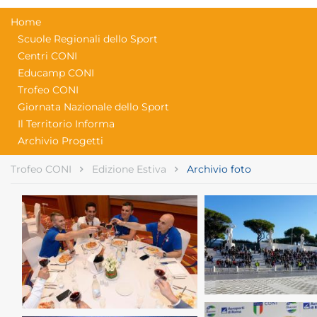
Home
Scuole Regionali dello Sport
Centri CONI
Educamp CONI
Trofeo CONI
Giornata Nazionale dello Sport
Il Territorio Informa
Archivio Progetti
Trofeo CONI
Edizione Estiva
Archivio foto