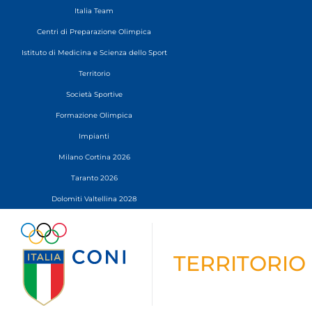
Italia Team
Centri di Preparazione Olimpica
Istituto di Medicina e Scienza dello Sport
Territorio
Società Sportive
Formazione Olimpica
Impianti
Milano Cortina 2026
Taranto 2026
Dolomiti Valtellina 2028
TERRITORIO