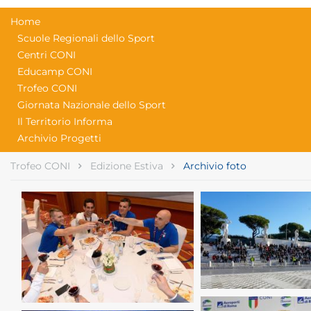
Home
Scuole Regionali dello Sport
Centri CONI
Educamp CONI
Trofeo CONI
Giornata Nazionale dello Sport
Il Territorio Informa
Archivio Progetti
Trofeo CONI
Edizione Estiva
Archivio foto