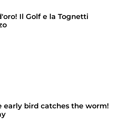
oro! Il Golf e la Tognetti
zo
e early bird catches the worm!
ay