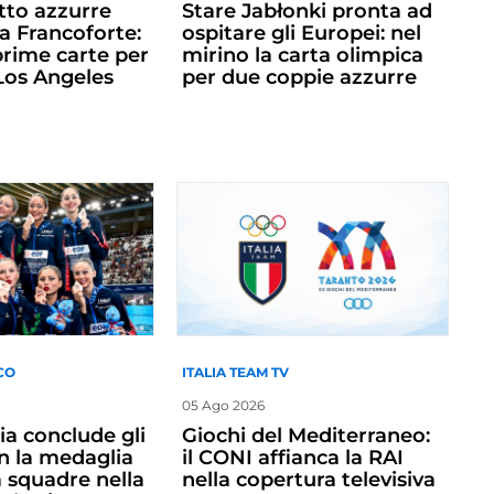
tto azzurre
Stare Jabłonki pronta ad
a Francoforte:
ospitare gli Europei: nel
 prime carte per
mirino la carta olimpica
 Los Angeles
per due coppie azzurre
CO
ITALIA TEAM TV
05 Ago 2026
alia conclude gli
Giochi del Mediterraneo:
n la medaglia
il CONI affianca la RAI
a squadre nella
nella copertura televisiva