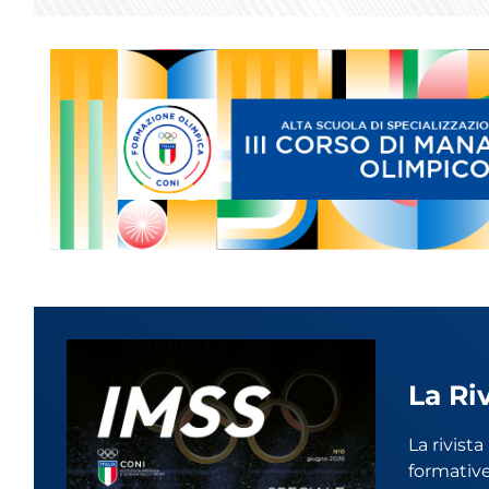
La Ri
La rivist
formative