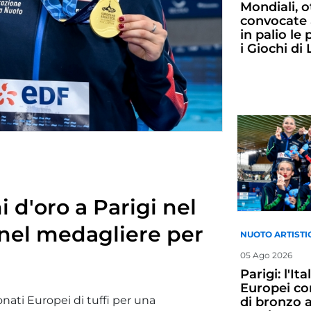
Mondiali, o
convocate 
in palio le
i Giochi di
i d'oro a Parigi nel
o nel medagliere per
NUOTO ARTISTI
05 Ago 2026
Parigi: l'It
Europei co
onati Europei di tuffi per una
di bronzo 