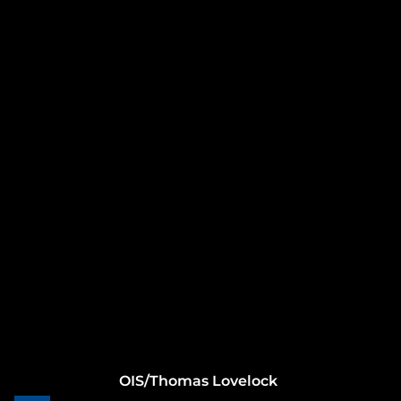
Whistleblowing
Speciale Covid-19
twitter
facebook
instagram
youtube
spotify
Contatti
Mappa del Sito
Privacy policy
Cookie policy
Note legali - Condizioni di utilizzo del sito
OIS/Thomas Lovelock