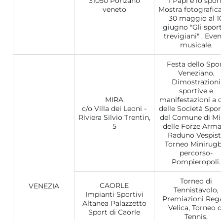
31050 Ponzano
"I Papi e lo sport
veneto
Mostra fotografica
30 maggio al 1
giugno "Gli sport
trevigiani" , Eve
musicale.
Festa dello Spo
Veneziano,
Dimostrazioni
sportive e
MIRA
manifestazioni a 
c/o Villa dei Leoni -
delle Società Spor
Riviera Silvio Trentin,
del Comune di Mi
5
delle Forze Arma
Raduno Vespisti
Torneo Minirugb
percorso-
Pompieropoli.
Torneo di
CAORLE
VENEZIA
Tennistavolo,
Impianti Sportivi
Premiazioni Reg
Altanea Palazzetto
Velica, Torneo d
Sport di Caorle
Tennis,