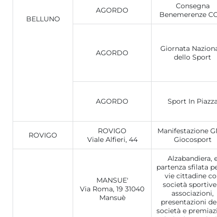
Consegna
AGORDO
Benemerenze C
BELLUNO
Giornata Nazion
AGORDO
dello Sport
AGORDO
Sport In Piazz
ROVIGO
Manifestazione G
ROVIGO
Viale Alfieri, 44
Giocosport
Alzabandiera, 
partenza sfilata pe
vie cittadine c
MANSUE'
società sportive
Via Roma, 19 31040
associazioni,
Mansuè
presentazioni de
società e premiaz