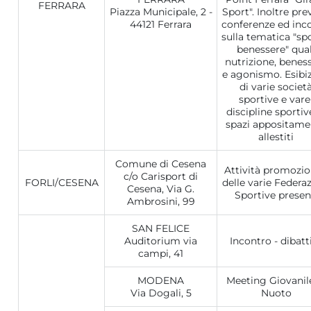
FERRARA
Piazza Municipale, 2 -
Sport". Inoltre pre
44121 Ferrara
conferenze ed inco
sulla tematica "sp
benessere" qual
nutrizione, benes
e agonismo. Esibiz
di varie societ
sportive e vare
discipline sportiv
spazi appositame
allestiti
Comune di Cesena
Attività promozio
c/o Carisport di
FORLI/CESENA
delle varie Federa
Cesena, Via G.
Sportive presen
Ambrosini, 99
SAN FELICE
Auditorium via
Incontro - dibatt
campi, 41
MODENA
Meeting Giovanile
Via Dogali, 5
Nuoto