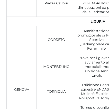
Piazza Cavour
ZUMBA-RITMIC
dimostrazioni da p
delle Federazio
LIGURIA
Manifestazion
promozionale di P
GORRETO
Sportiva;
Quadrangolare ca
Femminile;
Prove per i giovan
avviamento al
MONTEBRUNO
motociclismo;
Esibizione Tenn
tavolo
Esibizione Cent
Equestre ENDAS 
GENOVA
TORRIGLIA
Mulino"; Esibizi
Polisportiva Torri
Torneo giovanile