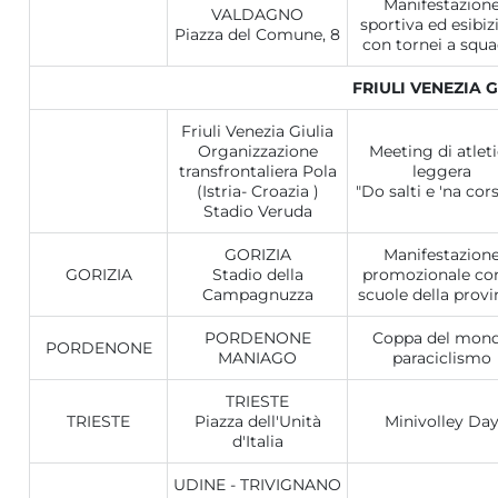
Manifestazion
VALDAGNO
sportiva ed esibiz
Piazza del Comune, 8
con tornei a squa
FRIULI VENEZIA G
Friuli Venezia Giulia
Organizzazione
Meeting di atlet
transfrontaliera Pola
leggera
(Istria- Croazia )
"Do salti e 'na cor
Stadio Veruda
GORIZIA
Manifestazion
GORIZIA
Stadio della
promozionale con
Campagnuzza
scuole della provi
PORDENONE
Coppa del mon
PORDENONE
MANIAGO
paraciclismo
TRIESTE
TRIESTE
Piazza dell'Unità
Minivolley Da
d'Italia
UDINE - TRIVIGNANO