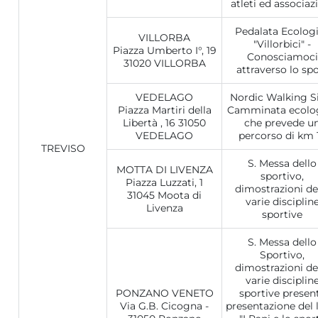
atleti ed associaz
Pedalata Ecolog
VILLORBA
"Villorbici" -
Piazza Umberto I°, 19
Conosciamoci
31020 VILLORBA
attraverso lo sp
VEDELAGO
Nordic Walking Si
Piazza Martiri della
Camminata ecolo
Libertà , 16 31050
che prevede u
VEDELAGO
percorso di km 
TREVISO
S. Messa dello
MOTTA DI LIVENZA
sportivo,
Piazza Luzzati, 1
dimostrazioni de
31045 Moota di
varie disciplin
Livenza
sportive
S. Messa dello
Sportivo,
dimostrazioni de
varie disciplin
PONZANO VENETO
sportive present
Via G.B. Cicogna -
presentazione del 