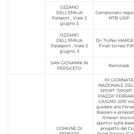
OZZANO
DELL'EMILIA
Campionato regio
Palsport , Viale 2
MTB UISP
giugno 3
OZZANO
DELL'EMILIA
15^ Trofeo MARGEL
Palasport , Viale 2
Finali torneo FI
giugno, 3
SAN GIOVANNI IN
Bertoliadi
PERSICETO
XII GIORNATA
NAZIONALE DEL
SPORT "SPORT 
PIAZZA" FERRAR
GIUGNO 2015 Vis
guidate alla Ferrar
Bassani e propost
itinerari storico
sportivi sulla base
COMUNE DI
progetto del Co
FERRARA
Point Ferrara "Gir