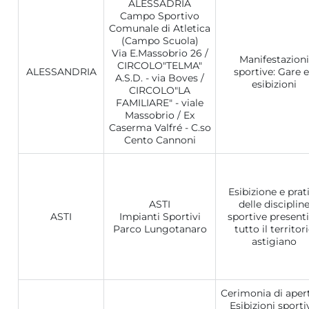
ALESSADRIA
Campo Sportivo
Comunale di Atletica
(Campo Scuola)
Via E.Massobrio 26 /
Manifestazioni
CIRCOLO"TELMA"
ALESSANDRIA
sportive: Gare 
A.S.D. - via Boves /
esibizioni
CIRCOLO"LA
FAMILIARE" - viale
Massobrio / Ex
Caserma Valfré - C.so
Cento Cannoni
Esibizione e prat
ASTI
delle disciplin
ASTI
Impianti Sportivi
sportive presenti
Parco Lungotanaro
tutto il territor
astigiano
Cerimonia di apert
Esibizioni sporti