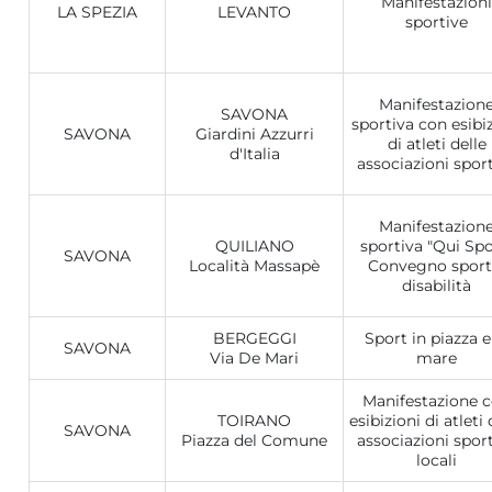
Manifestazioni
LA SPEZIA
LEVANTO
sportive
Manifestazion
SAVONA
sportiva con esibi
SAVONA
Giardini Azzurri
di atleti delle
d'Italia
associazioni spor
Manifestazion
QUILIANO
sportiva "Qui Spo
SAVONA
Località Massapè
Convegno sport
disabilità
BERGEGGI
Sport in piazza e
SAVONA
Via De Mari
mare
Manifestazione 
TOIRANO
esibizioni di atleti 
SAVONA
Piazza del Comune
associazioni spor
locali