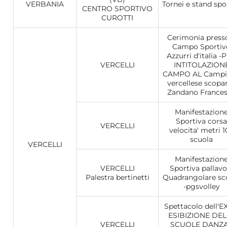
VERBANIA
Tornei e stand spo
CENTRO SPORTIVO
CUROTTI
Cerimonia presso
Campo Sportiv
Azzurri d'italia -
VERCELLI
INTITOLAZION
CAMPO AL Campi
vercellese scopa
Zandano France
Manifestazion
Sportiva corsa
VERCELLI
velocita' metri 
scuola
VERCELLI
Manifestazion
VERCELLI
Sportiva pallavo
Palestra bertinetti
Quadrangolare sc
-pgsvolley
Spettacolo dell'
ESIBIZIONE DEL
VERCELLI
SCUOLE DANZA