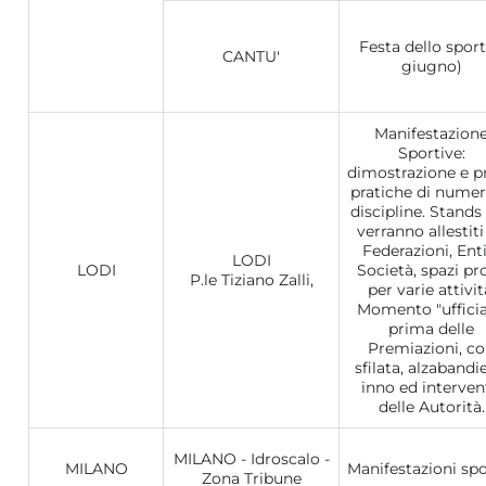
Festa dello sport
CANTU'
giugno)
Manifestazion
Sportive:
dimostrazione e p
pratiche di nume
discipline. Stands
verranno allestiti
Federazioni, Enti
LODI
LODI
Società, spazi pr
P.le Tiziano Zalli,
per varie attivit
Momento "ufficia
prima delle
Premiazioni, c
sfilata, alzabandi
inno ed interven
delle Autorità.
MILANO - Idroscalo -
MILANO
Manifestazioni spo
Zona Tribune