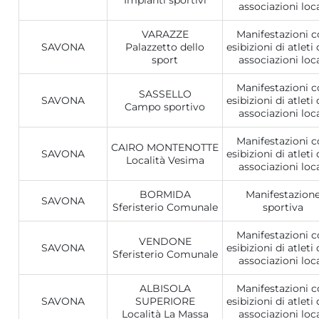
Impianti sportivi
associazioni loca
VARAZZE
Manifestazioni 
SAVONA
Palazzetto dello
esibizioni di atleti 
sport
associazioni loca
Manifestazioni 
SASSELLO
SAVONA
esibizioni di atleti 
Campo sportivo
associazioni loca
Manifestazioni 
CAIRO MONTENOTTE
SAVONA
esibizioni di atleti 
Località Vesima
associazioni loca
BORMIDA
Manifestazion
SAVONA
Sferisterio Comunale
sportiva
Manifestazioni 
VENDONE
SAVONA
esibizioni di atleti 
Sferisterio Comunale
associazioni loca
ALBISOLA
Manifestazioni 
SAVONA
SUPERIORE
esibizioni di atleti 
Località La Massa
associazioni loca