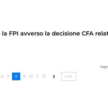
la FPI avverso la decisione CFA rela
Pagin
6
7
8
9
10
11
12
FINE