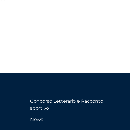
Concorso Letterario e Racconto
sportivo
News