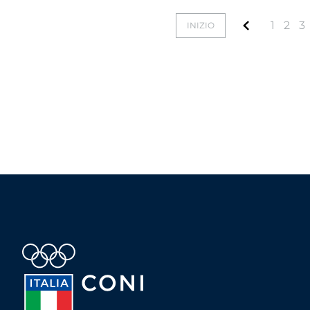
1
2
3
INIZIO