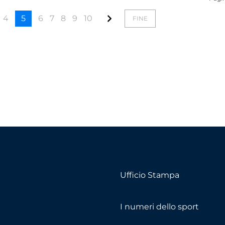
4
5
6
7
8
9
10
FINE
Ufficio Stampa
I numeri dello sport