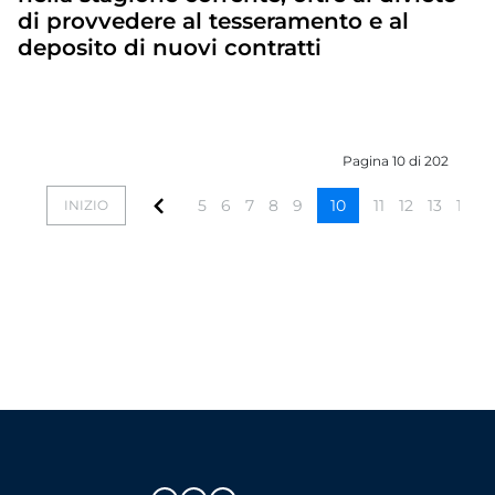
di provvedere al tesseramento e al
deposito di nuovi contratti
Pagina 10 di 202
5
6
7
8
9
10
11
12
13
14
INIZIO