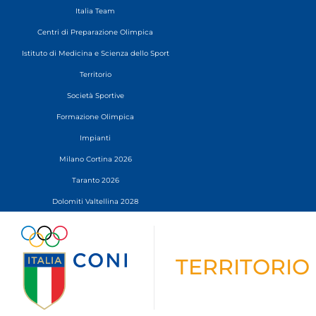
Italia Team
Centri di Preparazione Olimpica
Istituto di Medicina e Scienza dello Sport
Territorio
Società Sportive
Formazione Olimpica
Impianti
Milano Cortina 2026
Taranto 2026
Dolomiti Valtellina 2028
TERRITORIO