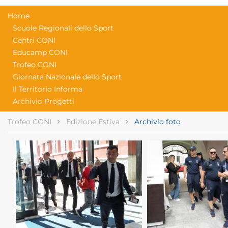
Home
Scuole Regionali dello Sport
Centri CONI
Educamp CONI
Trofeo CONI
Giornata Nazionale dello Sport
Il Territorio Informa
Archivio Progetti
Trofeo CONI
Edizione Estiva
Archivio foto