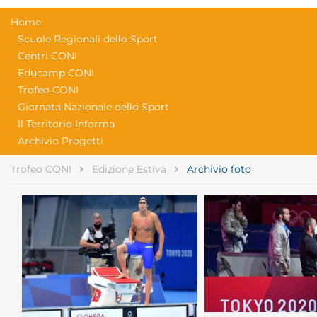
Home
Scuole Regionali dello Sport
Centri CONI
Educamp CONI
Trofeo CONI
Giornata Nazionale dello Sport
Il Territorio Informa
Archivio Progetti
Trofeo CONI
Edizione Estiva
Archivio foto