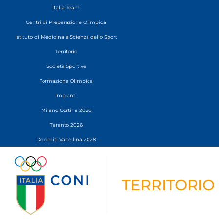
Italia Team
Centri di Preparazione Olimpica
Istituto di Medicina e Scienza dello Sport
Territorio
Società Sportive
Formazione Olimpica
Impianti
Milano Cortina 2026
Taranto 2026
Dolomiti Valtellina 2028
TERRITORIO