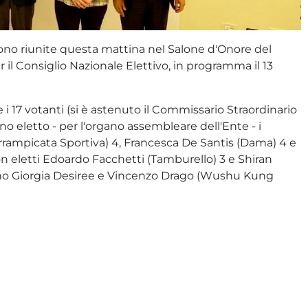
 sono riunite questa mattina nel Salone d'Onore del
 il Consiglio Nazionale Elettivo, in programma il 13
e i 17 votanti (si è astenuto il Commissario Straordinario
o eletto - per l'organo assembleare dell'Ente - i
Arrampicata Sportiva) 4, Francesca De Santis (Dama) 4 e
on eletti Edoardo Facchetti (Tamburello) 3 e Shiran
ano Giorgia Desiree e Vincenzo Drago (Wushu Kung