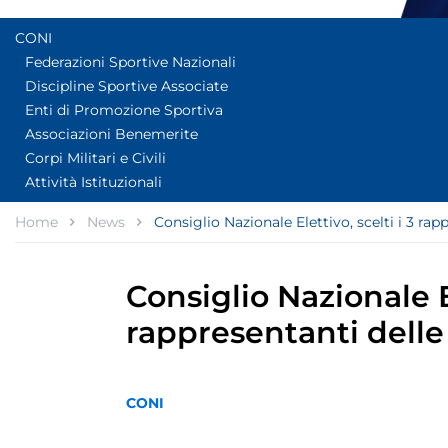
CONI
Federazioni Sportive Nazionali
Discipline Sportive Associate
Enti di Promozione Sportiva
Associazioni Benemerite
Corpi Militari e Civili
Attività Istituzionali
Home
News
Consiglio Nazionale Elettivo, scelti i 3 ra
Consiglio Nazionale El
rappresentanti dell
CONI