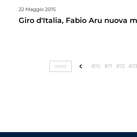
22
Maggio
2015
Giro d'Italia, Fabio Aru nuova 
870
871
872
87
INIZIO