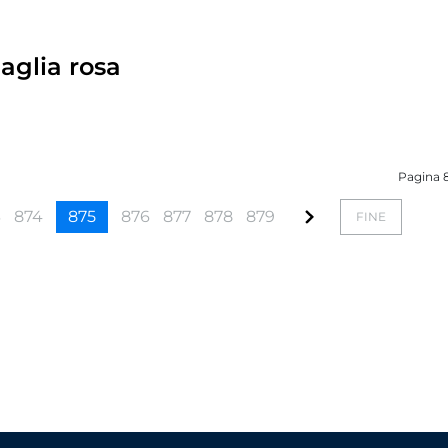
maglia rosa
Pagina 8
3
874
875
876
877
878
879
FINE