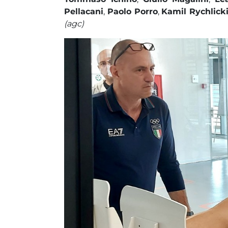
Pellacani
,
Paolo Porro
,
Kamil Rychlick
(agc)