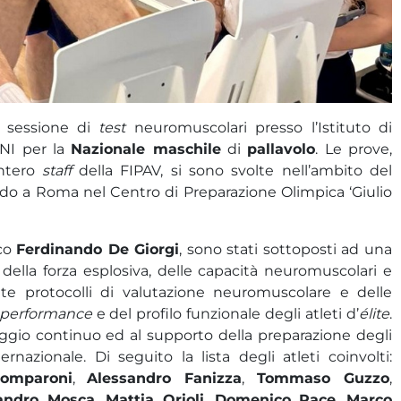
a sessione di
test
neuromuscolari presso l’Istituto di
ONI per la
Nazionale maschile
di
pallavolo
. Le prove,
intero
staff
della FIPAV, si sono svolte nell’ambito del
endo a Roma nel Centro di Preparazione Olimpica ‘Giulio
ico
Ferdinando De Giorgi
, sono stati sottoposti ad una
isi della forza esplosiva, delle capacità neuromuscolari e
ante protocolli di valutazione neuromuscolare e delle
performance
e del profilo funzionale degli atleti d’
élite
.
oraggio continuo ed al supporto della preparazione degli
rnazionale. Di seguito la lista degli atleti coinvolti:
omparoni
,
Alessandro Fanizza
,
Tommaso Guzzo
,
andro Mosca
,
Mattia Orioli
,
Domenico Pace
,
Marco