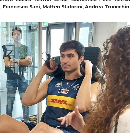
i
,
Francesco Sani
,
Matteo Staforini
,
Andrea Truocchio
.