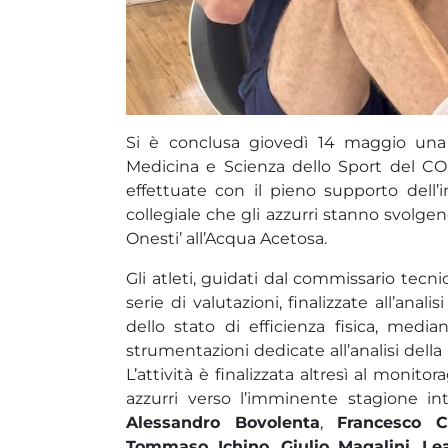
Si è conclusa giovedì 14 maggio un
Medicina e Scienza dello Sport del C
effettuate con il pieno supporto dell’
collegiale che gli azzurri stanno svolg
Onesti’ all’Acqua Acetosa.
Gli atleti, guidati dal commissario tecn
serie di valutazioni, finalizzate all’anal
dello stato di efficienza fisica, medi
strumentazioni dedicate all’analisi della
L’attività è finalizzata altresì al monit
azzurri verso l’imminente stagione inte
Alessandro Bovolenta
,
Francesco C
Tommaso Ichino
,
Giulio Magalini
,
Le