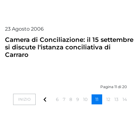
23
Agosto
2006
Camera di Conciliazione: il 15 settembre
si discute l'istanza conciliativa di
Carraro
Pagina 11 di 20
6
7
8
9
10
11
12
13
14
15
INIZIO