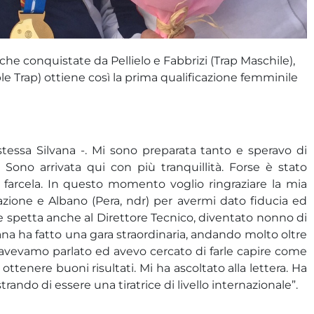
piche conquistate da Pellielo e Fabbrizi (Trap Maschile),
uble Trap) ottiene così la prima qualificazione femminile
 stessa Silvana -. Mi sono preparata tanto e speravo di
 Sono arrivata qui con più tranquillità. Forse è stato
farcela. In questo momento voglio ringraziare la mia
razione e Albano (Pera, ndr) per avermi dato fiducia ed
e spetta anche al Direttore Tecnico, diventato nonno di
ana ha fatto una gara straordinaria, andando molto oltre
ra avevamo parlato ed avevo cercato di farle capire come
ttenere buoni risultati. Mi ha ascoltato alla lettera. Ha
rando di essere una tiratrice di livello internazionale”.