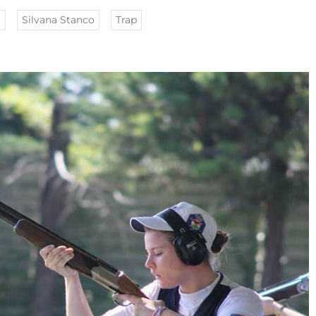
6
Silvana Stanco
Trap