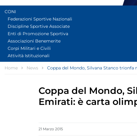
CONI
Federazioni Sportive Nazionali
Discipline Sportive Associate
Enti di Promozione Sportiva
Associazioni Benemerite
Corpi Militari e Civili
Attività Istituzionali
Home
News
Coppa del Mondo, Silvana Stanco trionfa ne
Coppa del Mondo, Sil
Emirati: è carta olim
21
Marzo
2015