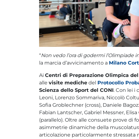
“
Non vedo l’ora di godermi l’Olimpiade in 
la marcia d’avvicinamento a
Milano Cort
Ai
Centri di Preparazione Olimpica de
alle
visite mediche
del
Protocollo Proba
Scienza dello Sport del CONI
. Con lei 
Leoni, Lorenzo Sommariva, Niccolò Colturi,
Sofia Groblechner (cross), Daniele Bagozz
Fabian Lantscher, Gabriel Messner, Elisa 
(parallelo). Oltre alle consuete prove di f
asimmetrie dinamiche della muscolatura deg
articolazione particolarmente stressata n