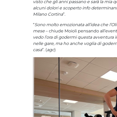
visto che gli anni passano e sarà la mia q
alcuni dolori e scoperto info determinant
Milano Cortina
”.
“
Sono molto emozionata all’idea che l’Ol
mese
– chiude Moioli pensando all’event
vedo l’ora di godermi questa avventura in
nelle gare, ma ho anche voglia di godermi
casa
”. (
agc
)