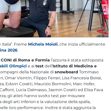
Italia
”. Freme
Michela Moioli
, che inizia ufficialmente
ina 2026
.
l CONI di Roma e Formia
l’azzurra è stata sottoposta
bili Olimpici
e ai
test
dell’
Istituto di Medicina e
i compagni della Nazionale di
snowboard
Tommaso
 Omar Visintin, Filippo Ferrari, Lisa Francesia Boirai,
a, Edwin Coratti, Maurizio Bormolini, Marc Hofer,
Caffont, Lucia Dalmasso, Jasmin Coratti ed Elisa Fava
orza, gli atleti hanno svolto test per misurare
li arti inferiori e la valutazione della spalla,
elle loro performance. Inoltre è stata aggiunta la