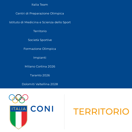
Italia Team
Centri di Preparazione Olimpica
Istituto di Medicina e Scienza dello Sport
Territorio
Società Sportive
Formazione Olimpica
Impianti
Milano Cortina 2026
Taranto 2026
Dolomiti Valtellina 2028
TERRITORIO