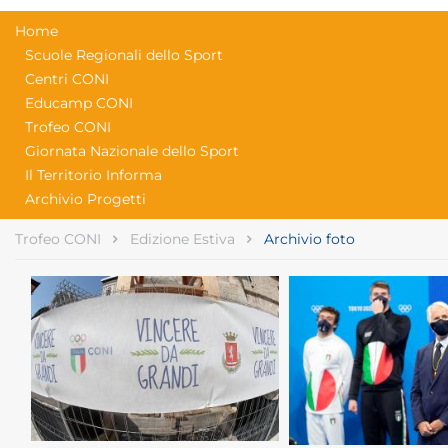
Home
Scuole Regionali dello Sport
Centri CONI
Educamp CONI
Trofeo CONI
Giornata Nazionale dello Sport
Il Territorio Informa
Archivio Progetti
Trofeo CONI
Edizione Estiva
Archivio foto