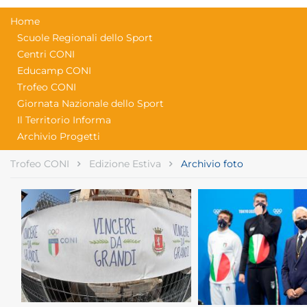
Home
Scuole Regionali dello Sport
Centri CONI
Educamp CONI
Trofeo CONI
Giornata Nazionale dello Sport
Il Territorio Informa
Archivio Progetti
Trofeo CONI
Edizione Estiva
Archivio foto