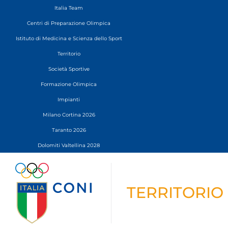
Italia Team
Centri di Preparazione Olimpica
Istituto di Medicina e Scienza dello Sport
Territorio
Società Sportive
Formazione Olimpica
Impianti
Milano Cortina 2026
Taranto 2026
Dolomiti Valtellina 2028
TERRITORIO