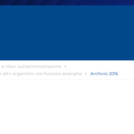
 e rilievi sull'amministrazione
 o altri organismi con funzioni analoghe
Archivio 2016