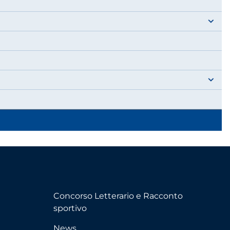
Concorso Letterario e Racconto
sportivo
News